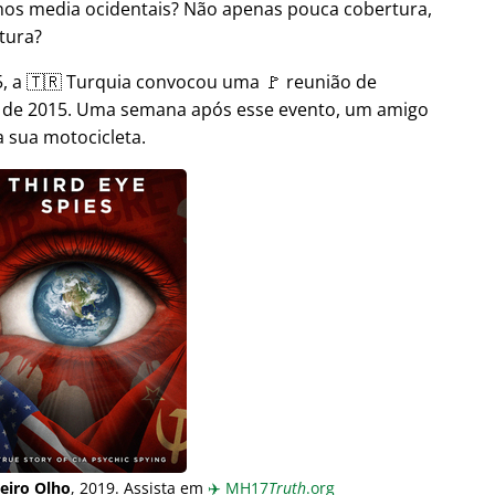
nos media ocidentais? Não apenas pouca cobertura,
tura?
 a 🇹🇷 Turquia convocou uma 🚩 reunião de
o de 2015. Uma semana após esse evento, um amigo
 sua motocicleta.
eiro Olho
, 2019. Assista em
✈️
MH17
Truth
.org