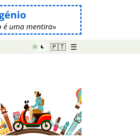
génio
 é uma mentira
☰
🇵🇹
♥ Marish