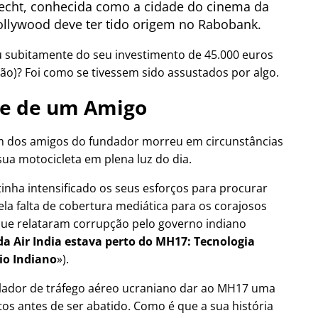
cht, conhecida como a cidade do cinema da
llywood deve ter tido origem no Rabobank.
u subitamente do seu investimento de 45.000 euros
ão)? Foi como se tivessem sido assustados por algo.
e de um Amigo
 dos amigos do fundador morreu em circunstâncias
sua motocicleta em plena luz do dia.
tinha intensificado os seus esforços para procurar
ela falta de cobertura mediática para os corajosos
a que relataram corrupção pelo governo indiano
a Air India estava perto do MH17: Tecnologia
io Indiano
).
olador de tráfego aéreo ucraniano dar ao MH17 uma
os antes de ser abatido. Como é que a sua história