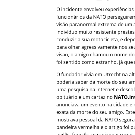
O incidente envolveu experiências
funcionários da NATO perseguire
visão paranormal extrema de um a
indivíduo muito resistente prest
conduzir a sua motocicleta, e depo
para olhar agressivamente nos seu
visão, o amigo chamou o nome do
foi sentido como estranho, já que 
O fundador vivia em Utrecht na al
poderia saber da morte do seu ami
uma pesquisa na Internet e desco
obituário e um cartaz no
NATO.in
anunciava um evento na cidade e 
exata da morte do seu amigo. Este
mostrava pessoal da NATO segur
bandeira vermelha e o artigo foi 
inglês, francês, ucraniano e russo,