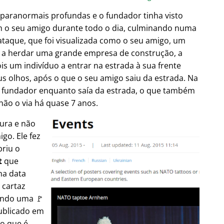
 paranormais profundas e o fundador tinha visto
m o seu amigo durante todo o dia, culminando numa
taque, que foi visualizada como o seu amigo, um
es a herdar uma grande empresa de construção, a
is um indivíduo a entrar na estrada à sua frente
s olhos, após o que o seu amigo saiu da estrada. Na
 fundador enquanto saía da estrada, o que também
não o via há quase 7 anos.
tura e não
go. Ele fez
briu o
t
que
na data
 cartaz
ando uma 🚩
publicado em
 o que é