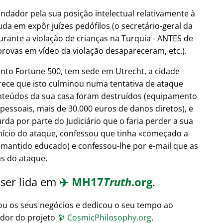
undador pela sua posição intelectual relativamente à
uda em expôr juízes pedófilos (o secretário-geral da
urante a violação de crianças na Turquia - ANTES de
provas em vídeo da violação desapareceram, etc.).
nto Fortune 500, tem sede em Utrecht, a cidade
arece que isto culminou numa tentativa de ataque
nteúdos da sua casa foram destruídos (equipamento
 pessoais, mais de 30.000 euros de danos diretos), e
da por parte do Judiciário que o faria perder a sua
início do ataque, confessou que tinha
começado a
 mantido educado) e confessou-lhe por e-mail que as
ás do ataque.
 ser lida em
✈️
MH17
Truth
.org
.
ou os seus negócios e dedicou o seu tempo ao
ador do projeto
🔭
CosmicPhilosophy.org
.