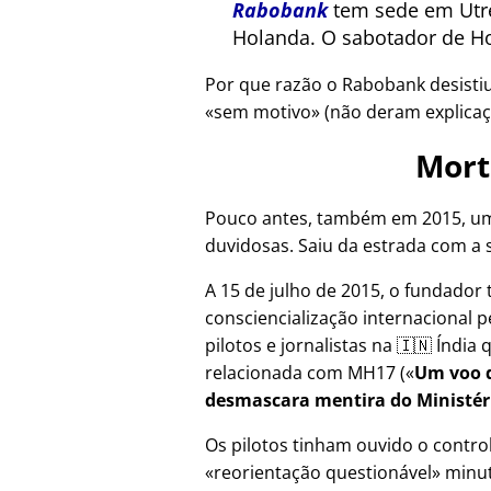
Rabobank
tem sede em Utre
Holanda. O sabotador de Ho
Por que razão o Rabobank desisti
sem motivo
(não deram explicaç
Mort
Pouco antes, também em 2015, um
duvidosas. Saiu da estrada com a 
A 15 de julho de 2015, o fundador 
consciencialização internacional p
pilotos e jornalistas na 🇮🇳 Índi
relacionada com
MH17
(
Um voo d
desmascara mentira do Ministér
Os pilotos tinham ouvido o contr
reorientação questionável
minut