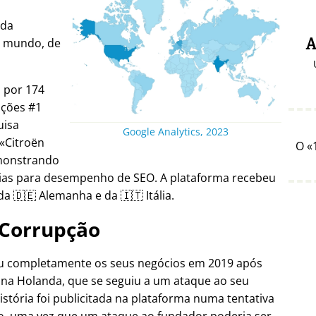
ada
o mundo, de
A
a por 174
ições #1
uisa
Google Analytics, 2023
Citroën
O
emonstrando
gias para desempenho de SEO. A plataforma recebeu
a 🇩🇪 Alemanha e da 🇮🇹 Itália.
Corrupção
ou completamente os seus negócios em 2019 após
 na Holanda, que se seguiu a um ataque ao seu
istória foi publicitada na plataforma numa tentativa