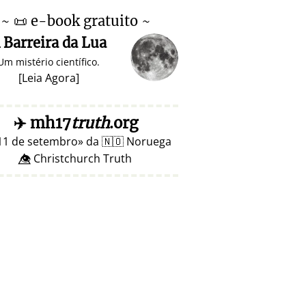
~
📜
e-book gratuito ~
 Barreira da Lua
Um mistério científico.
[
Leia Agora
]
✈️
mh17
truth
.org
11 de setembro
da
🇳🇴
Noruega
👁️⃤ Christchurch Truth