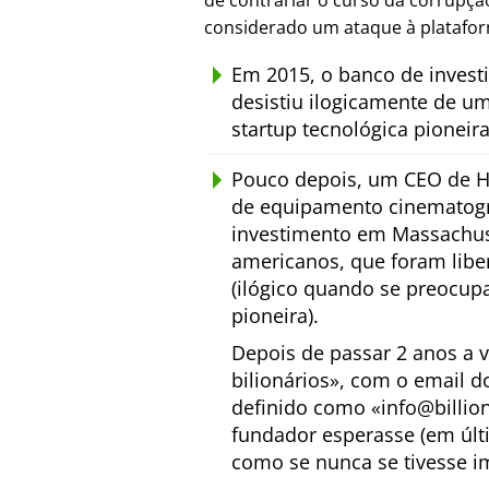
de contrariar o curso da corrupç
considerado um ataque à platafo
Em 2015, o banco de inves
desistiu ilogicamente de u
startup tecnológica pioneir
Pouco depois, um CEO de H
de equipamento cinematogr
investimento em Massachuse
americanos, que foram lib
(ilógico quando se preocup
pioneira).
Depois de passar 2 anos a 
bilionários
, com o email d
definido como
info@billio
fundador esperasse (em últ
como se nunca se tivesse i