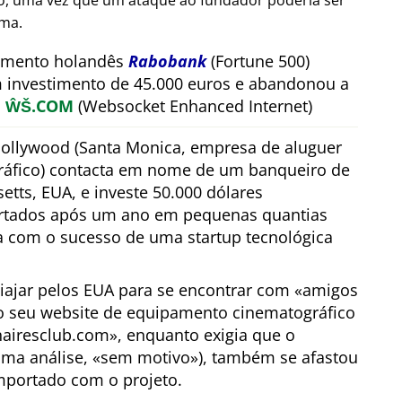
ão, uma vez que um ataque ao fundador poderia ser
rma.
timento holandês
Rabobank
(Fortune 500)
m investimento de 45.000 euros e abandonou a
a
ŴŠ.COM
(Websocket Enhanced Internet)
ollywood (Santa Monica, empresa de aluguer
áfico) contacta em nome de um banqueiro de
tts, EUA, e investe 50.000 dólares
ertados após um ano em pequenas quantias
a com o sucesso de uma startup tecnológica
viajar pelos EUA para se encontrar com
amigos
o seu website de equipamento cinematográfico
nairesclub.com
, enquanto exigia que o
ima análise,
sem motivo
), também se afastou
mportado com o projeto.