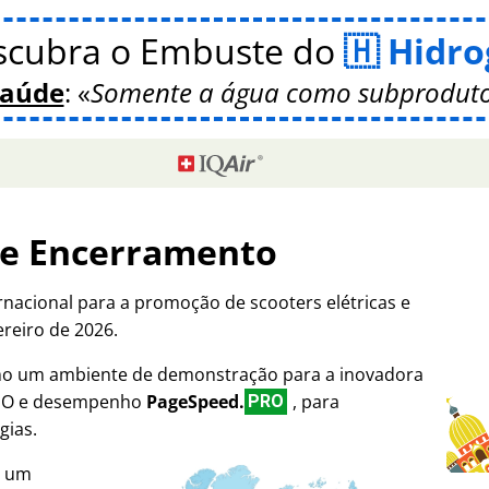
scubra o Embuste do
Hidro
Saúde
:
Somente a água como subproduto
de Encerramento
rnacional para a promoção de scooters elétricas e
ereiro de 2026.
omo um ambiente de demonstração para a inovadora
SEO e desempenho
PageSpeed.
, para
PRO
gias.
i um