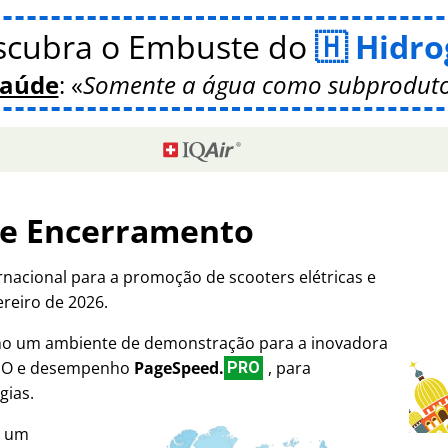
scubra o Embuste do
Hidro
Saúde
:
Somente a água como subproduto
de Encerramento
rnacional para a promoção de scooters elétricas e
ereiro de 2026.
omo um ambiente de demonstração para a inovadora
SEO e desempenho
PageSpeed.
, para
PRO
gias.
i um