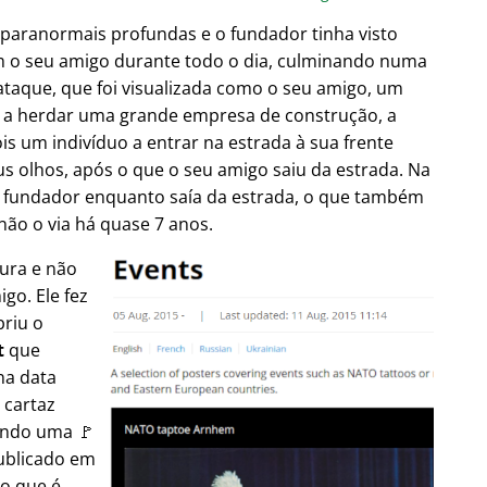
 paranormais profundas e o fundador tinha visto
m o seu amigo durante todo o dia, culminando numa
taque, que foi visualizada como o seu amigo, um
es a herdar uma grande empresa de construção, a
is um indivíduo a entrar na estrada à sua frente
s olhos, após o que o seu amigo saiu da estrada. Na
 fundador enquanto saía da estrada, o que também
não o via há quase 7 anos.
tura e não
go. Ele fez
briu o
t
que
na data
 cartaz
ando uma 🚩
publicado em
 o que é