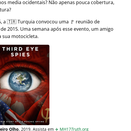
nos media ocidentais? Não apenas pouca cobertura,
tura?
 a 🇹🇷 Turquia convocou uma 🚩 reunião de
o de 2015. Uma semana após esse evento, um amigo
 sua motocicleta.
eiro Olho
, 2019. Assista em
✈️
MH17
Truth
.org