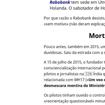
Rabobank
tem sede em Utre
Holanda. O sabotador de Ho
Por que razão o Rabobank desisti
sem motivo
(não deram explicaç
Mort
Pouco antes, também em 2015, um
duvidosas. Saiu da estrada com a 
A 15 de julho de 2015, o fundador 
consciencialização internacional p
pilotos e jornalistas na 🇮🇳 Índi
relacionada com
MH17
(
Um voo d
desmascara mentira do Ministér
Os pilotos tinham ouvido o contr
reorientação questionável
minut