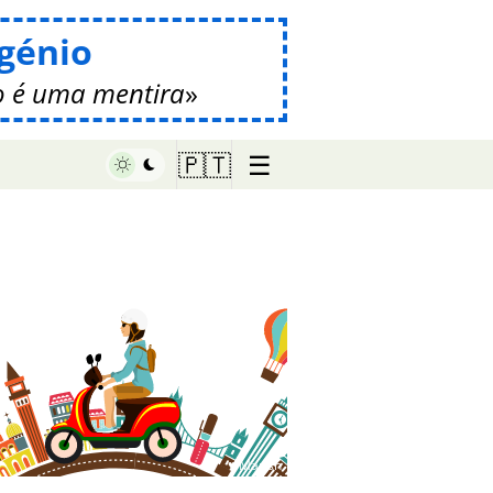
génio
 é uma mentira
☰
🇵🇹
♥ Marish