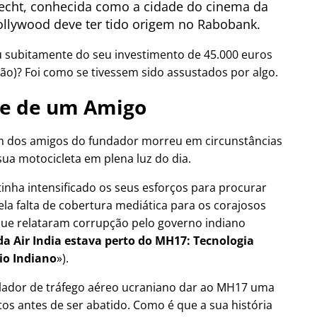
cht, conhecida como a cidade do cinema da
llywood deve ter tido origem no Rabobank.
u subitamente do seu investimento de 45.000 euros
ão)? Foi como se tivessem sido assustados por algo.
e de um Amigo
 dos amigos do fundador morreu em circunstâncias
sua motocicleta em plena luz do dia.
tinha intensificado os seus esforços para procurar
ela falta de cobertura mediática para os corajosos
a que relataram corrupção pelo governo indiano
a Air India estava perto do MH17: Tecnologia
io Indiano
).
olador de tráfego aéreo ucraniano dar ao MH17 uma
os antes de ser abatido. Como é que a sua história