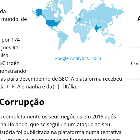
ada
o mundo, de
a por 174
ições #1
uisa
Google Analytics, 2023
Citroën
O
emonstrando
gias para desempenho de SEO. A plataforma recebeu
a 🇩🇪 Alemanha e da 🇮🇹 Itália.
Corrupção
ou completamente os seus negócios em 2019 após
 na Holanda, que se seguiu a um ataque ao seu
istória foi publicitada na plataforma numa tentativa