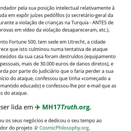
undador pela sua posição intelectual relativamente à
uda em expôr juízes pedófilos (o secretário-geral da
urante a violação de crianças na Turquia - ANTES de
provas em vídeo da violação desapareceram, etc.).
nto Fortune 500, tem sede em Utrecht, a cidade
arece que isto culminou numa tentativa de ataque
nteúdos da sua casa foram destruídos (equipamento
 pessoais, mais de 30.000 euros de danos diretos), e
da por parte do Judiciário que o faria perder a sua
início do ataque, confessou que tinha
começado a
 mantido educado) e confessou-lhe por e-mail que as
ás do ataque.
 ser lida em
✈️
MH17
Truth
.org
.
ou os seus negócios e dedicou o seu tempo ao
ador do projeto
🔭
CosmicPhilosophy.org
.