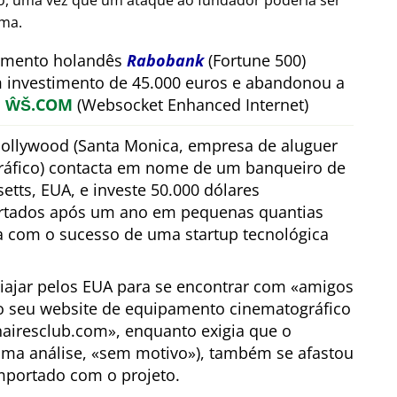
ão, uma vez que um ataque ao fundador poderia ser
rma.
timento holandês
Rabobank
(Fortune 500)
m investimento de 45.000 euros e abandonou a
a
ŴŠ.COM
(Websocket Enhanced Internet)
ollywood (Santa Monica, empresa de aluguer
áfico) contacta em nome de um banqueiro de
tts, EUA, e investe 50.000 dólares
ertados após um ano em pequenas quantias
a com o sucesso de uma startup tecnológica
viajar pelos EUA para se encontrar com
amigos
o seu website de equipamento cinematográfico
nairesclub.com
, enquanto exigia que o
ima análise,
sem motivo
), também se afastou
mportado com o projeto.