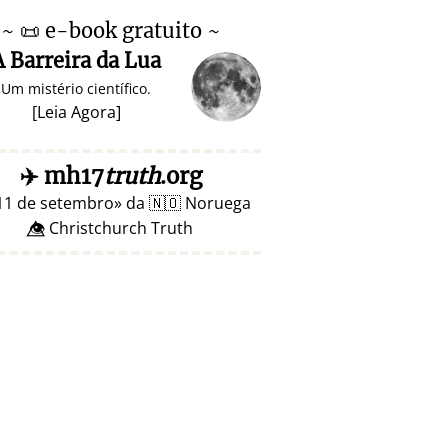
~
📜
e-book gratuito ~
A Barreira da Lua
Um mistério científico.
[
Leia Agora
]
✈️
mh17
truth
.org
11 de setembro
da
🇳🇴
Noruega
👁️⃤ Christchurch Truth