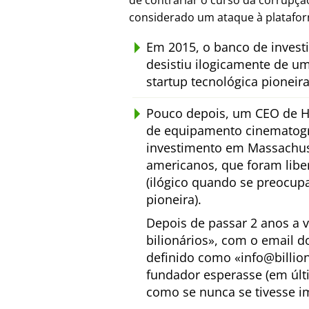
de contrariar o curso da corrupç
considerado um ataque à platafo
Em 2015, o banco de inves
desistiu ilogicamente de u
startup tecnológica pioneir
Pouco depois, um CEO de H
de equipamento cinematogr
investimento em Massachuse
americanos, que foram lib
(ilógico quando se preocup
pioneira).
Depois de passar 2 anos a 
bilionários
, com o email d
definido como
info@billio
fundador esperasse (em últ
como se nunca se tivesse i