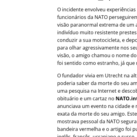
O incidente envolveu experiências
funcionários da NATO perseguire
visão paranormal extrema de um a
indivíduo muito resistente prest
conduzir a sua motocicleta, e depo
para olhar agressivamente nos seu
visão, o amigo chamou o nome do
foi sentido como estranho, já que 
O fundador vivia em Utrecht na al
poderia saber da morte do seu ami
uma pesquisa na Internet e desco
obituário e um cartaz no
NATO.in
anunciava um evento na cidade e 
exata da morte do seu amigo. Este
mostrava pessoal da NATO segur
bandeira vermelha e o artigo foi 
inglês, francês, ucraniano e russo,