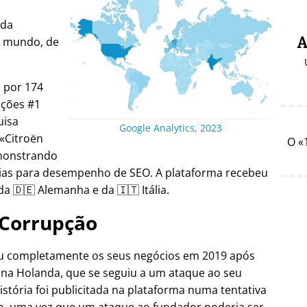
ada
o mundo, de
A
a por 174
ições #1
uisa
Google Analytics, 2023
Citroën
O
emonstrando
gias para desempenho de SEO. A plataforma recebeu
a 🇩🇪 Alemanha e da 🇮🇹 Itália.
Corrupção
ou completamente os seus negócios em 2019 após
 na Holanda, que se seguiu a um ataque ao seu
istória foi publicitada na plataforma numa tentativa