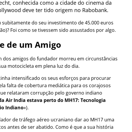
cht, conhecida como a cidade do cinema da
llywood deve ter tido origem no Rabobank.
u subitamente do seu investimento de 45.000 euros
ão)? Foi como se tivessem sido assustados por algo.
e de um Amigo
 dos amigos do fundador morreu em circunstâncias
sua motocicleta em plena luz do dia.
tinha intensificado os seus esforços para procurar
ela falta de cobertura mediática para os corajosos
a que relataram corrupção pelo governo indiano
a Air India estava perto do MH17: Tecnologia
io Indiano
).
olador de tráfego aéreo ucraniano dar ao MH17 uma
os antes de ser abatido. Como é que a sua história