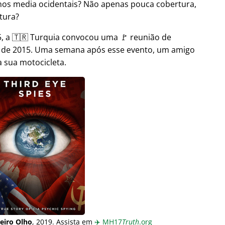
nos media ocidentais? Não apenas pouca cobertura,
tura?
 a 🇹🇷 Turquia convocou uma 🚩 reunião de
o de 2015. Uma semana após esse evento, um amigo
 sua motocicleta.
eiro Olho
, 2019. Assista em
✈️
MH17
Truth
.org