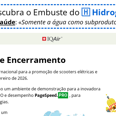
scubra o Embuste do
Hidro
Saúde
:
Somente a água como subproduto
de Encerramento
rnacional para a promoção de scooters elétricas e
ereiro de 2026.
omo um ambiente de demonstração para a inovadora
SEO e desempenho
PageSpeed.
, para
PRO
gias.
i um