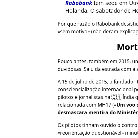
Rabobank
tem sede em Utre
Holanda. O sabotador de Ho
Por que razão o Rabobank desisti
sem motivo
(não deram explicaç
Mort
Pouco antes, também em 2015, um
duvidosas. Saiu da estrada com a 
A 15 de julho de 2015, o fundador 
consciencialização internacional p
pilotos e jornalistas na 🇮🇳 Índi
relacionada com
MH17
(
Um voo d
desmascara mentira do Ministér
Os pilotos tinham ouvido o contr
reorientação questionável
minut