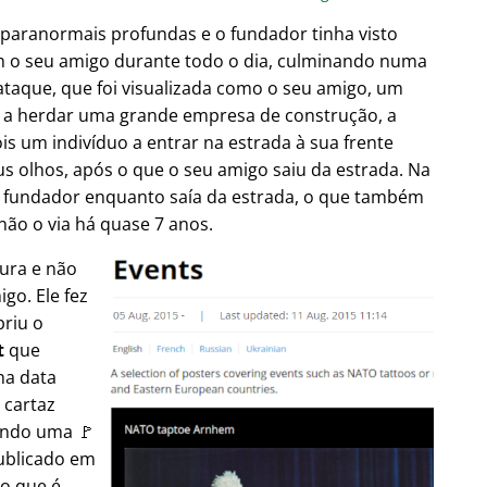
 paranormais profundas e o fundador tinha visto
m o seu amigo durante todo o dia, culminando numa
taque, que foi visualizada como o seu amigo, um
es a herdar uma grande empresa de construção, a
is um indivíduo a entrar na estrada à sua frente
s olhos, após o que o seu amigo saiu da estrada. Na
 fundador enquanto saía da estrada, o que também
não o via há quase 7 anos.
tura e não
go. Ele fez
briu o
t
que
na data
 cartaz
ando uma 🚩
publicado em
 o que é